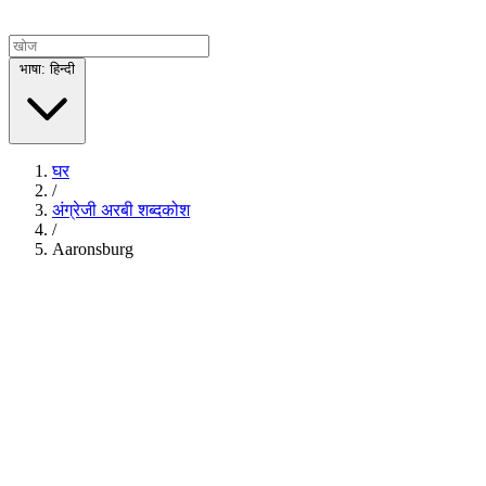
भाषा: हिन्दी
घर
/
अंग्रेजी अरबी शब्दकोश
/
Aaronsburg