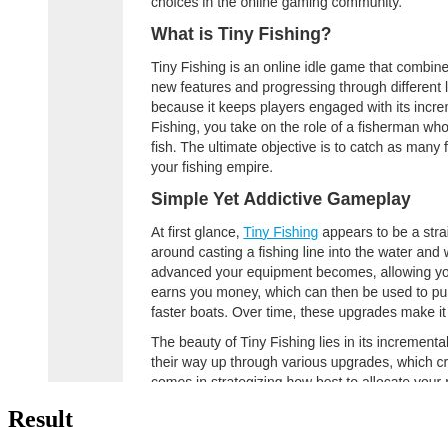
Result