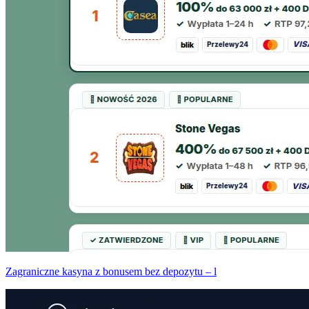
Zagraniczne kasyna z bonusem bez depozytu – l