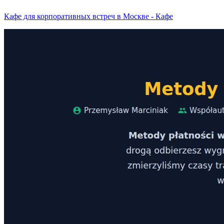
Кафе для корпоративных встреч в Москве - Кафе