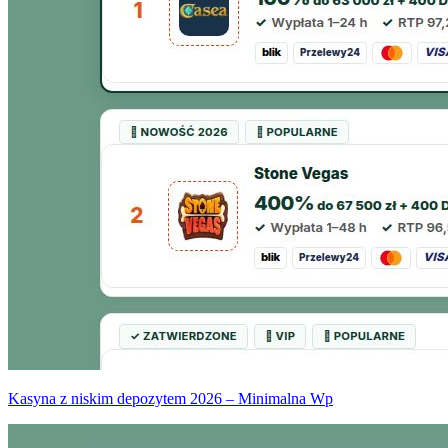
Kasyna z niskim depozytem 2026 – Minimalna Wp