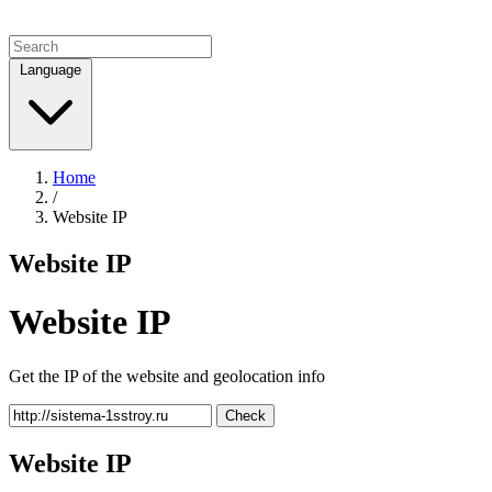
Language
Home
/
Website IP
Website IP
Website IP
Get the IP of the website and geolocation info
Check
Website IP