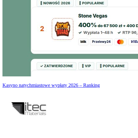
Kasyno natychmiastowe wypłaty 2026 – Ranking