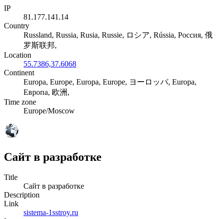
IP
81.177.141.14
Country
Russland, Russia, Rusia, Russie, ロシア, Rússia, Россия, 俄
罗斯联邦,
Location
55.7386,37.6068
Continent
Europa, Europe, Europa, Europe, ヨーロッパ, Europa,
Европа, 欧洲,
Time zone
Europe/Moscow
Сайт в разработке
Title
Сайт в разработке
Description
Link
sistema-1sstroy.ru