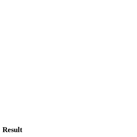
Result