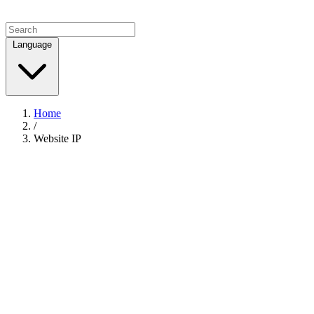
Language
Home
/
Website IP