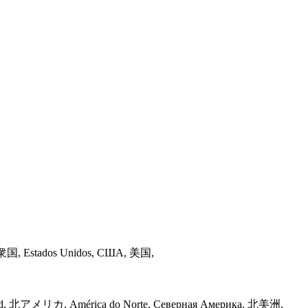
カ合衆国, Estados Unidos, США, 美国,
u Nord, 北アメリカ, América do Norte, Северная Америка, 北美洲,