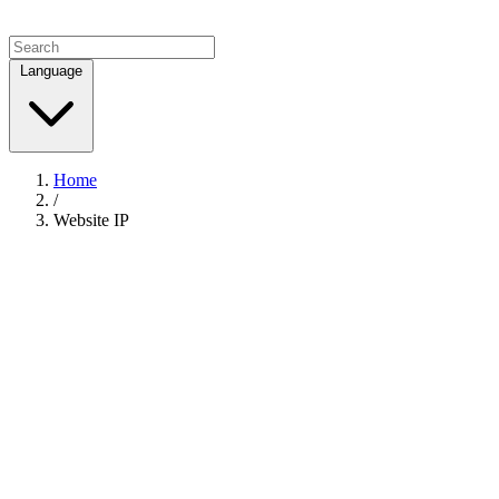
Language
Home
/
Website IP