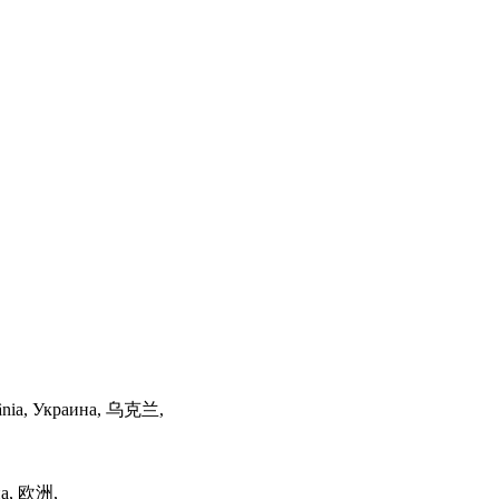
ânia, Украина, 乌克兰,
па, 欧洲,