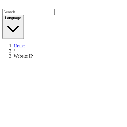
Language
Home
/
Website IP