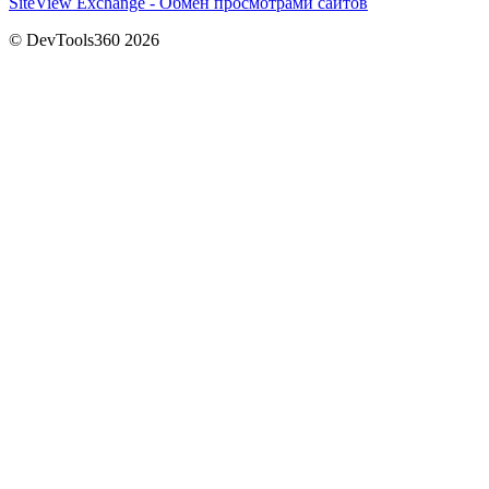
SiteView Exchange - Обмен просмотрами сайтов
© DevTools360 2026