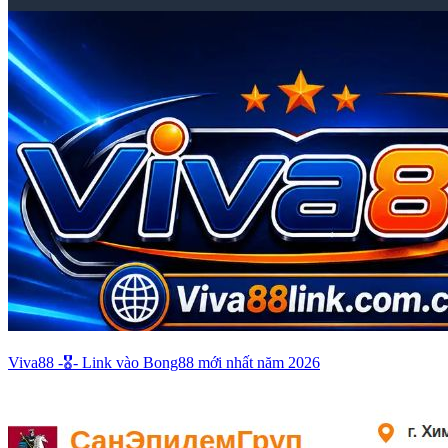
Viva88 -🎖️- Link vào Bong88 mới nhất năm 2026