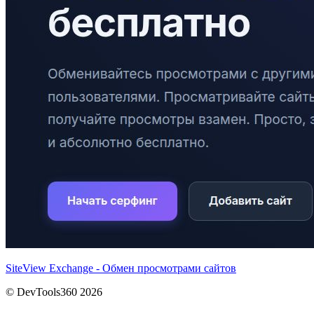
SiteView Exchange - Обмен просмотрами сайтов
© DevTools360 2026