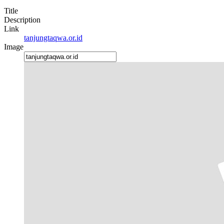
Title
Description
Link
tanjungtaqwa.or.id
Image