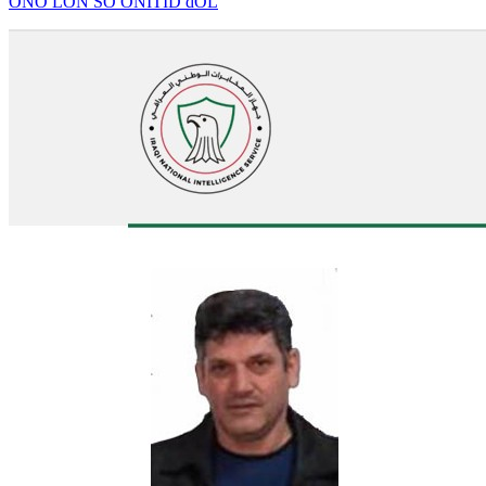
ONO LON SO ONITID dOL