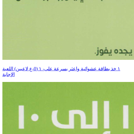
اللعبة ‎١‏ (0-ع لاعبين) ‎-١‏ خذ بطاقة عشوائية واعثر بسرعة على
الإجابة