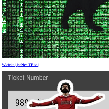
Wicicke | |ceNee TE ic |