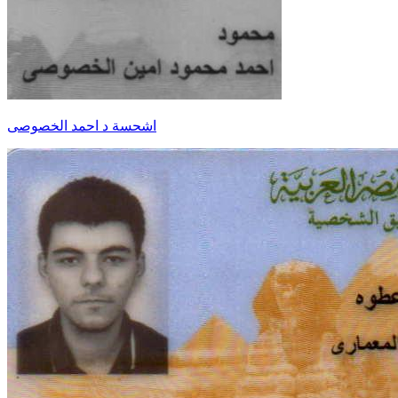
اشحسة د احمد الخصوصى