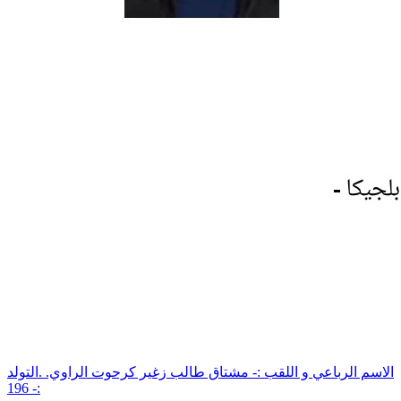
الاسم الرباعي و اللقب :- مشتاق طالب زغير كرحوت الراوي. .التولد
:- 196