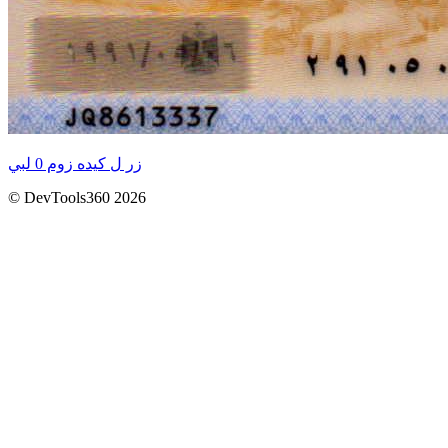
زر ل كيده زوم 0 لبي
© DevTools360 2026