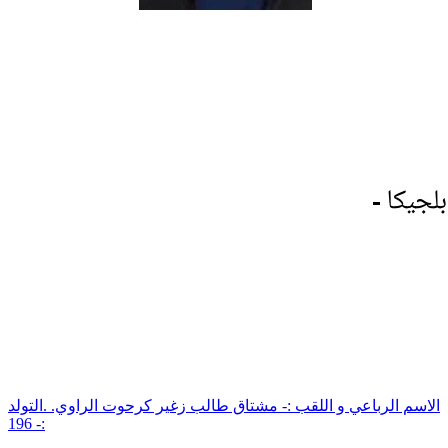
الاسم الرباعي و اللقب :- مشتاق طالب زغير كرحوت الراوي. .التولد
:- 196