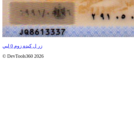
زر ل كيده زوم 0 لبي
© DevTools360 2026