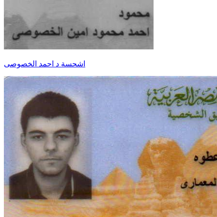
اشحسة د احمد الخصوصى