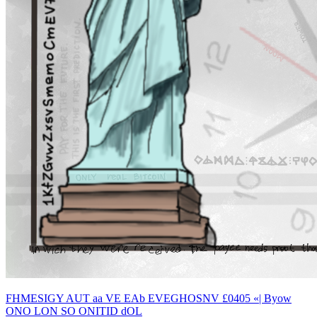
FHMESIGY AUT aa VE EAb EVEGHOSNV £0405 «| Byow
ONO LON SO ONITID dOL