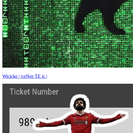
Wicicke | |ceNee TE ic |