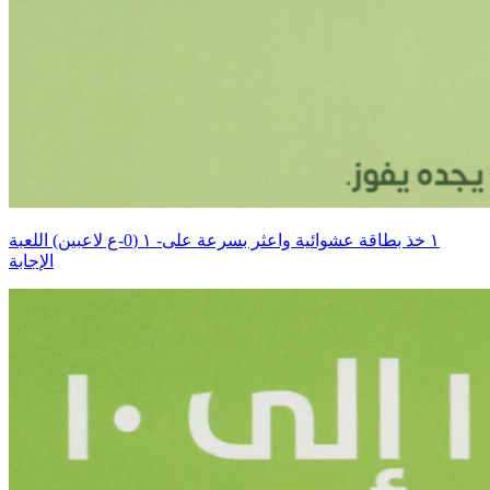
اللعبة ‎١‏ (0-ع لاعبين) ‎-١‏ خذ بطاقة عشوائية واعثر بسرعة على
الإجابة