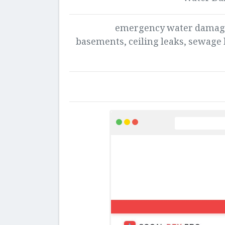
24/7 emergency water dama
basements, ceiling leaks, sewage b