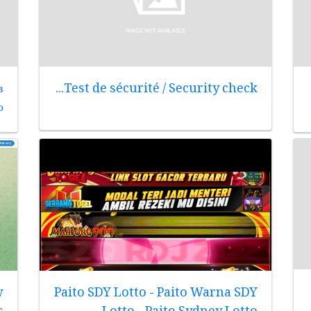
в
Test de sécurité / Security check...
о
w
Paito SDY Lotto - Paito Warna SDY