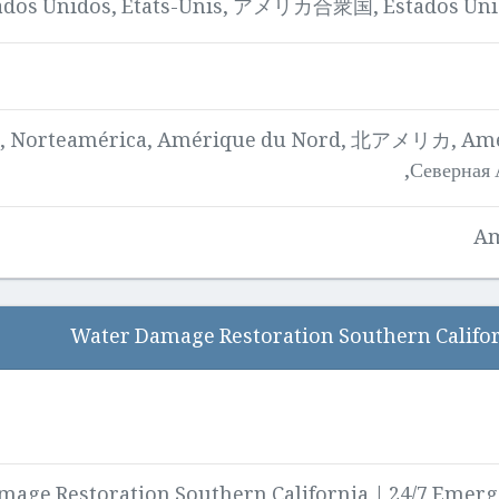
stados Unidos, États-Unis, アメリカ合衆国, Estados Un
, Norteamérica, Amérique du Nord, 北アメリカ, Amér
Северная
Am
mage Restoration Southern California | 24/7 Emer