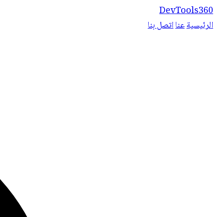
DevTools360
الرئيسية
عنا
اتصل بنا