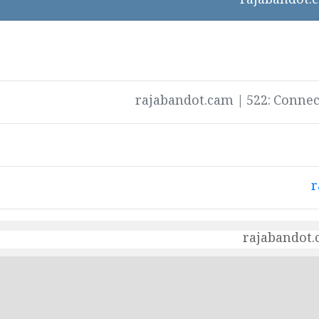
rajabandot.cam | 522: Connec
r