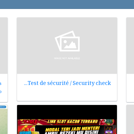
в
Test de sécurité / Security check...
о