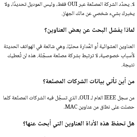
لا. يحدّد الشركة المصنّعة عبر OUI فقط، وليس الموديل تحديدًا، ولا
يخبرك بشيء شخصي عن مالك الجهاز.
لماذا يفشل البحث عن بعض العناوين؟
العناوين العشوائية أو المُدارة محليًا، وهي شائعة في الهواتف الحديثة
لأسباب خصوصية، لا ترتبط بشركة مصنّعة مسجّلة. هذه لن تُعطيك
نتيجة.
من أين تأتي بيانات الشركات المصنّعة؟
من سجل IEEE العام لـ OUI، الذي تسجّل فيه الشركات المصنّعة كلما
حصلت على نطاق من عناوين MAC.
هل تحفظ هذه الأداة العناوين التي أبحث عنها؟