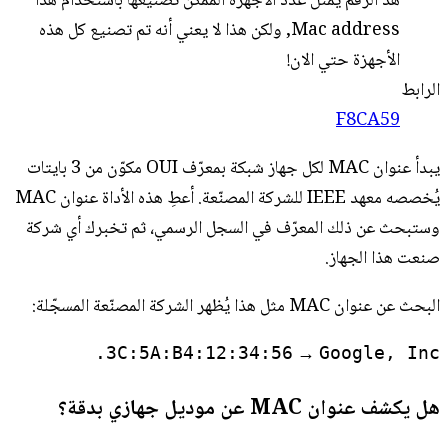
هذ الرقم يمثل عدد الأجهزة الممكن تصنيعها باستخدام هذا
Mac address, ولكن هذا لا يعني أنه تم تصنيع كل هذه
الأجهزة حتي الان!
الرابط
F8CA59
يبدأ عنوان MAC لكل جهاز شبكة بمعرّف OUI مكوّن من 3 بايتات
يُخصصه معهد IEEE للشركة المصنّعة. أعطِ هذه الأداة عنوان MAC
وستبحث عن ذلك المعرّف في السجل الرسمي، ثم تخبرك أي شركة
صنعت هذا الجهاز.
البحث عن عنوان MAC مثل هذا يُظهر الشركة المصنّعة المسجّلة:
→
3C:5A:B4:12:34:56
Google, Inc.
هل يكشف عنوان MAC عن موديل جهازي بدقة؟