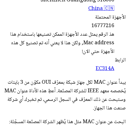
Shenzhen Guangdong 518000
China 🇨🇳
الأجهزة المحتملة
16777216
هذ الرقم يمثل عدد الأجهزة الممكن تصنيعها باستخدام هذا
Mac address, ولكن هذا لا يعني أنه تم تصنيع كل هذه
الأجهزة حتي الان!
الرابط
EC314A
يبدأ عنوان MAC لكل جهاز شبكة بمعرّف OUI مكوّن من 3 بايتات
يُخصصه معهد IEEE للشركة المصنّعة. أعطِ هذه الأداة عنوان MAC
وستبحث عن ذلك المعرّف في السجل الرسمي، ثم تخبرك أي شركة
صنعت هذا الجهاز.
البحث عن عنوان MAC مثل هذا يُظهر الشركة المصنّعة المسجّلة: