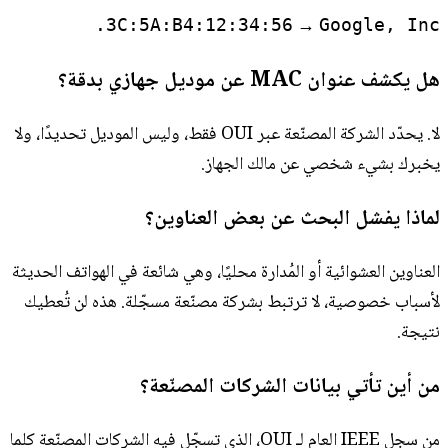
→
3C:5A:B4:12:34:56
Google, Inc.
هل يكشف عنوان MAC عن موديل جهازي بدقة؟
لا. يحدّد الشركة المصنّعة عبر OUI فقط، وليس الموديل تحديدًا، ولا
يخبرك بشيء شخصي عن مالك الجهاز.
لماذا يفشل البحث عن بعض العناوين؟
العناوين العشوائية أو المُدارة محليًا، وهي شائعة في الهواتف الحديثة
لأسباب خصوصية، لا ترتبط بشركة مصنّعة مسجّلة. هذه لن تُعطيك
نتيجة.
من أين تأتي بيانات الشركات المصنّعة؟
من سجل IEEE العام لـ OUI، الذي تسجّل فيه الشركات المصنّعة كلما