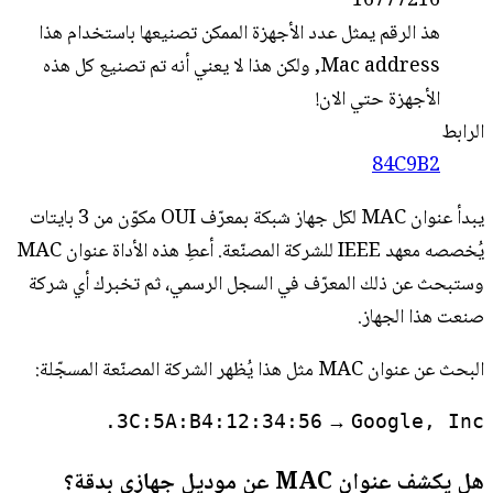
16777216
هذ الرقم يمثل عدد الأجهزة الممكن تصنيعها باستخدام هذا
Mac address, ولكن هذا لا يعني أنه تم تصنيع كل هذه
الأجهزة حتي الان!
الرابط
84C9B2
يبدأ عنوان MAC لكل جهاز شبكة بمعرّف OUI مكوّن من 3 بايتات
يُخصصه معهد IEEE للشركة المصنّعة. أعطِ هذه الأداة عنوان MAC
وستبحث عن ذلك المعرّف في السجل الرسمي، ثم تخبرك أي شركة
صنعت هذا الجهاز.
البحث عن عنوان MAC مثل هذا يُظهر الشركة المصنّعة المسجّلة:
→
3C:5A:B4:12:34:56
Google, Inc.
هل يكشف عنوان MAC عن موديل جهازي بدقة؟