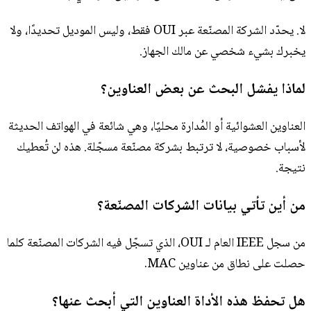
لا. يحدّد الشركة المصنّعة عبر OUI فقط، وليس الموديل تحديدًا، ولا
يخبرك بشيء شخصي عن مالك الجهاز.
لماذا يفشل البحث عن بعض العناوين؟
العناوين العشوائية أو المُدارة محليًا، وهي شائعة في الهواتف الحديثة
لأسباب خصوصية، لا ترتبط بشركة مصنّعة مسجّلة. هذه لن تُعطيك
نتيجة.
من أين تأتي بيانات الشركات المصنّعة؟
من سجل IEEE العام لـ OUI، الذي تسجّل فيه الشركات المصنّعة كلما
حصلت على نطاق من عناوين MAC.
هل تحفظ هذه الأداة العناوين التي أبحث عنها؟