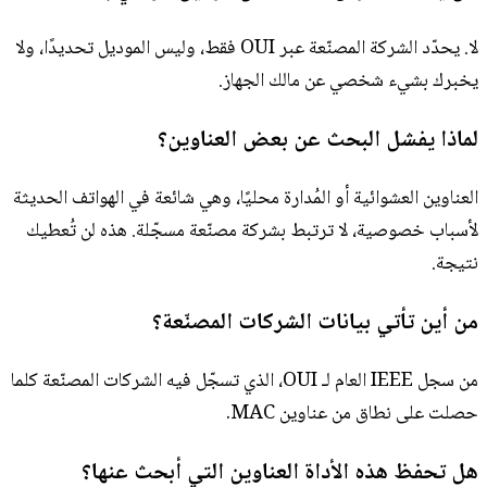
لا. يحدّد الشركة المصنّعة عبر OUI فقط، وليس الموديل تحديدًا، ولا
يخبرك بشيء شخصي عن مالك الجهاز.
لماذا يفشل البحث عن بعض العناوين؟
العناوين العشوائية أو المُدارة محليًا، وهي شائعة في الهواتف الحديثة
لأسباب خصوصية، لا ترتبط بشركة مصنّعة مسجّلة. هذه لن تُعطيك
نتيجة.
من أين تأتي بيانات الشركات المصنّعة؟
من سجل IEEE العام لـ OUI، الذي تسجّل فيه الشركات المصنّعة كلما
حصلت على نطاق من عناوين MAC.
هل تحفظ هذه الأداة العناوين التي أبحث عنها؟