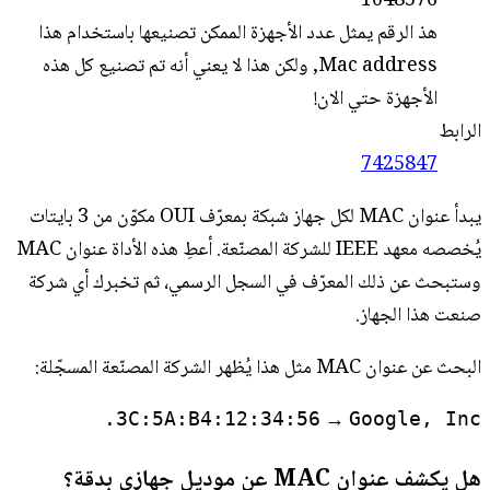
1048576
هذ الرقم يمثل عدد الأجهزة الممكن تصنيعها باستخدام هذا
Mac address, ولكن هذا لا يعني أنه تم تصنيع كل هذه
الأجهزة حتي الان!
الرابط
7425847
يبدأ عنوان MAC لكل جهاز شبكة بمعرّف OUI مكوّن من 3 بايتات
يُخصصه معهد IEEE للشركة المصنّعة. أعطِ هذه الأداة عنوان MAC
وستبحث عن ذلك المعرّف في السجل الرسمي، ثم تخبرك أي شركة
صنعت هذا الجهاز.
البحث عن عنوان MAC مثل هذا يُظهر الشركة المصنّعة المسجّلة:
→
3C:5A:B4:12:34:56
Google, Inc.
هل يكشف عنوان MAC عن موديل جهازي بدقة؟