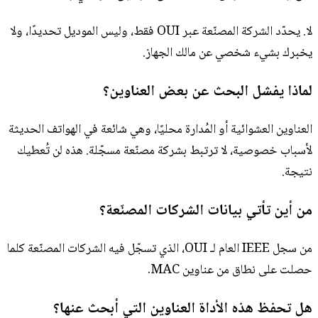
لا. يحدّد الشركة المصنّعة عبر OUI فقط، وليس الموديل تحديدًا، ولا
يخبرك بشيء شخصي عن مالك الجهاز.
لماذا يفشل البحث عن بعض العناوين؟
العناوين العشوائية أو المُدارة محليًا، وهي شائعة في الهواتف الحديثة
لأسباب خصوصية، لا ترتبط بشركة مصنّعة مسجّلة. هذه لن تُعطيك
نتيجة.
من أين تأتي بيانات الشركات المصنّعة؟
من سجل IEEE العام لـ OUI، الذي تسجّل فيه الشركات المصنّعة كلما
حصلت على نطاق من عناوين MAC.
هل تحفظ هذه الأداة العناوين التي أبحث عنها؟