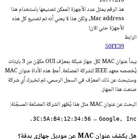
16777216
هذ الرقم يمثل عدد الأجهزة الممكن تصنيعها باستخدام هذا
Mac address, ولكن هذا لا يعني أنه تم تصنيع كل هذه
الأجهزة حتي الان!
الرابط
50FE39
يبدأ عنوان MAC لكل جهاز شبكة بمعرّف OUI مكوّن من 3 بايتات
يُخصصه معهد IEEE للشركة المصنّعة. أعطِ هذه الأداة عنوان MAC
وستبحث عن ذلك المعرّف في السجل الرسمي، ثم تخبرك أي شركة
صنعت هذا الجهاز.
البحث عن عنوان MAC مثل هذا يُظهر الشركة المصنّعة المسجّلة:
→
3C:5A:B4:12:34:56
Google, Inc.
هل يكشف عنوان MAC عن موديل جهازي بدقة؟