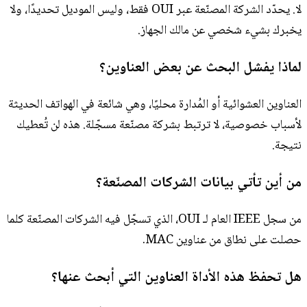
لا. يحدّد الشركة المصنّعة عبر OUI فقط، وليس الموديل تحديدًا، ولا
يخبرك بشيء شخصي عن مالك الجهاز.
لماذا يفشل البحث عن بعض العناوين؟
العناوين العشوائية أو المُدارة محليًا، وهي شائعة في الهواتف الحديثة
لأسباب خصوصية، لا ترتبط بشركة مصنّعة مسجّلة. هذه لن تُعطيك
نتيجة.
من أين تأتي بيانات الشركات المصنّعة؟
من سجل IEEE العام لـ OUI، الذي تسجّل فيه الشركات المصنّعة كلما
حصلت على نطاق من عناوين MAC.
هل تحفظ هذه الأداة العناوين التي أبحث عنها؟