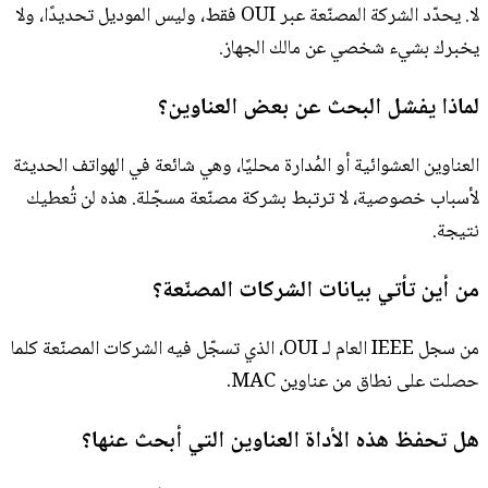
لا. يحدّد الشركة المصنّعة عبر OUI فقط، وليس الموديل تحديدًا، ولا
يخبرك بشيء شخصي عن مالك الجهاز.
لماذا يفشل البحث عن بعض العناوين؟
العناوين العشوائية أو المُدارة محليًا، وهي شائعة في الهواتف الحديثة
لأسباب خصوصية، لا ترتبط بشركة مصنّعة مسجّلة. هذه لن تُعطيك
نتيجة.
من أين تأتي بيانات الشركات المصنّعة؟
من سجل IEEE العام لـ OUI، الذي تسجّل فيه الشركات المصنّعة كلما
حصلت على نطاق من عناوين MAC.
هل تحفظ هذه الأداة العناوين التي أبحث عنها؟