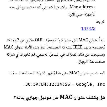
هذ الرقم يمثل عدد الأجهزة الممكن تصنيعها باستخدام هذا
Mac address, ولكن هذا لا يعني أنه تم تصنيع كل هذه
الأجهزة حتي الان!
الرابط
147373
يبدأ عنوان MAC لكل جهاز شبكة بمعرّف OUI مكوّن من 3 بايتات
يُخصصه معهد IEEE للشركة المصنّعة. أعطِ هذه الأداة عنوان MAC
وستبحث عن ذلك المعرّف في السجل الرسمي، ثم تخبرك أي شركة
صنعت هذا الجهاز.
البحث عن عنوان MAC مثل هذا يُظهر الشركة المصنّعة المسجّلة:
→
3C:5A:B4:12:34:56
Google, Inc.
هل يكشف عنوان MAC عن موديل جهازي بدقة؟