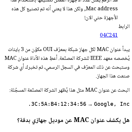
هذ الرقم يمثل عدد الأجهزة الممكن تصنيعها باستخدام هذا
Mac address, ولكن هذا لا يعني أنه تم تصنيع كل هذه
الأجهزة حتي الان!
الرابط
04C241
يبدأ عنوان MAC لكل جهاز شبكة بمعرّف OUI مكوّن من 3 بايتات
يُخصصه معهد IEEE للشركة المصنّعة. أعطِ هذه الأداة عنوان MAC
وستبحث عن ذلك المعرّف في السجل الرسمي، ثم تخبرك أي شركة
صنعت هذا الجهاز.
البحث عن عنوان MAC مثل هذا يُظهر الشركة المصنّعة المسجّلة:
→
3C:5A:B4:12:34:56
Google, Inc.
هل يكشف عنوان MAC عن موديل جهازي بدقة؟