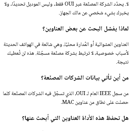
لا. يحدّد الشركة المصنّعة عبر OUI فقط، وليس الموديل تحديدًا، ولا
يخبرك بشيء شخصي عن مالك الجهاز.
لماذا يفشل البحث عن بعض العناوين؟
العناوين العشوائية أو المُدارة محليًا، وهي شائعة في الهواتف الحديثة
لأسباب خصوصية، لا ترتبط بشركة مصنّعة مسجّلة. هذه لن تُعطيك
نتيجة.
من أين تأتي بيانات الشركات المصنّعة؟
من سجل IEEE العام لـ OUI، الذي تسجّل فيه الشركات المصنّعة كلما
حصلت على نطاق من عناوين MAC.
هل تحفظ هذه الأداة العناوين التي أبحث عنها؟