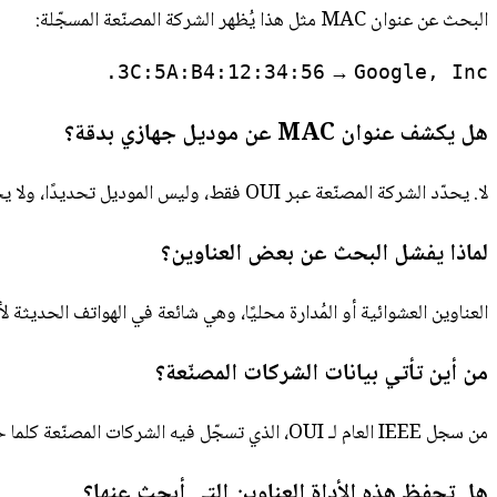
البحث عن عنوان MAC مثل هذا يُظهر الشركة المصنّعة المسجّلة:
→
3C:5A:B4:12:34:56
Google, Inc.
هل يكشف عنوان MAC عن موديل جهازي بدقة؟
لا. يحدّد الشركة المصنّعة عبر OUI فقط، وليس الموديل تحديدًا، ولا يخبرك بشيء شخصي عن مالك الجهاز.
لماذا يفشل البحث عن بعض العناوين؟
العناوين العشوائية أو المُدارة محليًا، وهي شائعة في الهواتف الحديث
من أين تأتي بيانات الشركات المصنّعة؟
من سجل IEEE العام لـ OUI، الذي تسجّل فيه الشركات المصنّعة كلما حصلت على نطاق من عناوين MAC.
هل تحفظ هذه الأداة العناوين التي أبحث عنها؟