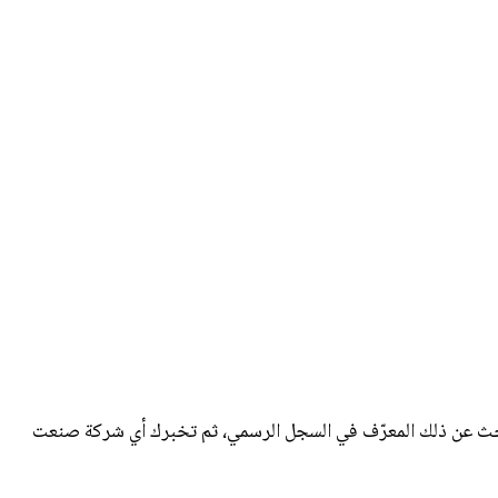
 جهاز شبكة بمعرّف OUI مكوّن من 3 بايتات يُخصصه معهد IEEE للشركة المصنّعة. أعطِ هذه الأداة عنوان MAC وستبحث عن ذلك المعرّف في السجل الرسمي، ثم تخبرك أي شركة صنعت