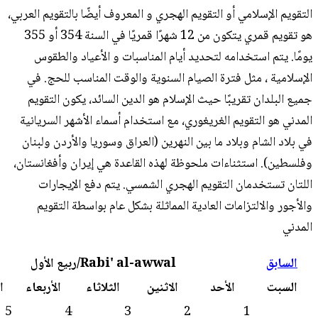
قويم الهجري و المعروف أيضًا بالتقويم العربي،
هو تقويم قمري يتكون من 12 شهرًا قمريًا في السنة 354 أو 355
حديد أيام المناسبات و الأعياد والطقوس
الصيام السنوية والوقت المناسب للحج. في
يث الإسلام هو الدين السائد، يكون التقويم
يغوري، مع استخدام أسماء الأشهر السريانية
بين النهرين (العراق وسوريا والأردن ولبنان
لحوظة لهذه القاعدة هي إيران وأفغانستان،
يم الهجري الشمسي. يتم دفع الإيجارات
عادية المماثلة بشكل عام بواسطة التقويم
Rabi' al-awwal/ربيع الأول
التالي
الاثنين
الثلاثاء
الأربعاء
الخميس
الجمعة
6
5
4
3
2