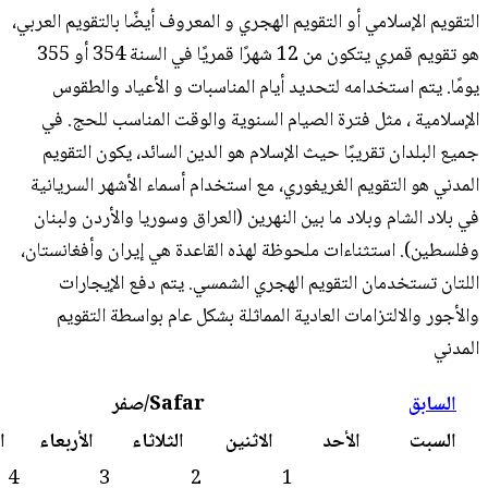
قويم الهجري و المعروف أيضًا بالتقويم العربي،
هو تقويم قمري يتكون من 12 شهرًا قمريًا في السنة 354 أو 355
حديد أيام المناسبات و الأعياد والطقوس
الصيام السنوية والوقت المناسب للحج. في
يث الإسلام هو الدين السائد، يكون التقويم
يغوري، مع استخدام أسماء الأشهر السريانية
بين النهرين (العراق وسوريا والأردن ولبنان
لحوظة لهذه القاعدة هي إيران وأفغانستان،
يم الهجري الشمسي. يتم دفع الإيجارات
عادية المماثلة بشكل عام بواسطة التقويم
Safar/صفر
التالي
الاثنين
الثلاثاء
الأربعاء
الخميس
الجمعة
5
4
3
2
1