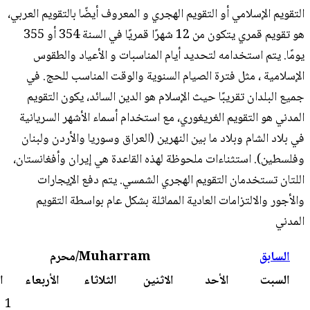
قويم الهجري و المعروف أيضًا بالتقويم العربي،
هو تقويم قمري يتكون من 12 شهرًا قمريًا في السنة 354 أو 355
حديد أيام المناسبات و الأعياد والطقوس
الصيام السنوية والوقت المناسب للحج. في
يث الإسلام هو الدين السائد، يكون التقويم
يغوري، مع استخدام أسماء الأشهر السريانية
بين النهرين (العراق وسوريا والأردن ولبنان
لحوظة لهذه القاعدة هي إيران وأفغانستان،
يم الهجري الشمسي. يتم دفع الإيجارات
عادية المماثلة بشكل عام بواسطة التقويم
Muharram/محرم
التالي
الاثنين
الثلاثاء
الأربعاء
الخميس
الجمعة
2
1