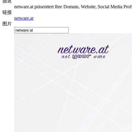
描述
netware.at präsentiert Ihre Domain, Website, Social Media Pro
链接
netware.at
图片