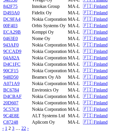
842F75
Innokas Group
MA-L
🇫🇮 Finland
D493A0
Fidelix Oy
MA-L
🇫🇮 Finland
DC9FA4
Nokia Corporation
MA-L
🇫🇮 Finland
00F403
Orbis Systems Oy
MA-L
🇫🇮 Finland
ECA29B
Kemppi Oy
MA-L
🇫🇮 Finland
0463E0
Nome Oy
MA-L
🇫🇮 Finland
943AF0
Nokia Corporation
MA-L
🇫🇮 Finland
9CCAD9
Nokia Corporation
MA-L
🇫🇮 Finland
04A82A
Nokia Corporation
MA-L
🇫🇮 Finland
D4C1FC
Nokia Corporation
MA-L
🇫🇮 Finland
90CF15
Nokia Corporation
MA-L
🇫🇮 Finland
948D50
Beamex Oy Ab
MA-L
🇫🇮 Finland
A071A9
Nokia Corporation
MA-L
🇫🇮 Finland
BC6784
Environics Oy
MA-L
🇫🇮 Finland
D4CBAF
Nokia Corporation
MA-L
🇫🇮 Finland
20D607
Nokia Corporation
MA-L
🇫🇮 Finland
5C57C8
Nokia Corporation
MA-L
🇫🇮 Finland
9C4E8E
ALT Systems Ltd
MA-L
🇫🇮 Finland
C87248
Aplicom Oy
MA-L
🇫🇮 Finland
‹
1
2
3
…
22
›