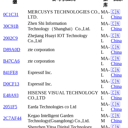
缀
库
MERCUSYS TECHNOLOGIES CO.,
MA-
🇨🇳
0C1C31
LTD.
L
China
Zhen Shi Information
MA-
🇨🇳
30C91B
Technology（Shanghai）Co.,Ltd.
L
China
Zhejiang Huayi IOT Technology
MA-
🇨🇳
2002C9
Co.,Ltd
L
China
MA-
🇨🇳
D89A0D
zte corporation
L
China
MA-
🇨🇳
B47CA6
zte corporation
L
China
MA-
🇨🇳
841FE8
Espressif Inc.
L
China
MA-
🇨🇳
D0CF13
Espressif Inc.
L
China
HISENSE VISUAL TECHNOLOGY
MA-
🇨🇳
E48A93
CO.,LTD
L
China
MA-
🇨🇳
2051F5
Earda Technologies co Ltd
L
China
Kegao Intelligent Garden
MA-
🇨🇳
2C7AF44
Technology(Guangdong) Co.,Ltd.
M
China
Shenzhen Yitoa Digital Technology
MA-
🇨🇳