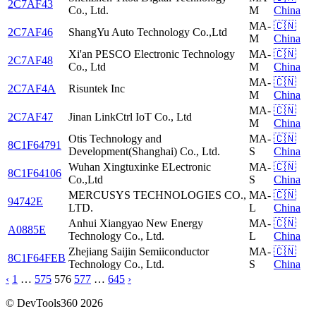
2C7AF43
Co., Ltd.
M
China
MA-
🇨🇳
2C7AF46
ShangYu Auto Technology Co.,Ltd
M
China
Xi'an PESCO Electronic Technology
MA-
🇨🇳
2C7AF48
Co., Ltd
M
China
MA-
🇨🇳
2C7AF4A
Risuntek Inc
M
China
MA-
🇨🇳
2C7AF47
Jinan LinkCtrl IoT Co., Ltd
M
China
Otis Technology and
MA-
🇨🇳
8C1F64791
Development(Shanghai) Co., Ltd.
S
China
Wuhan Xingtuxinke ELectronic
MA-
🇨🇳
8C1F64106
Co.,Ltd
S
China
MERCUSYS TECHNOLOGIES CO.,
MA-
🇨🇳
94742E
LTD.
L
China
Anhui Xiangyao New Energy
MA-
🇨🇳
A0885E
Technology Co., Ltd.
L
China
Zhejiang Saijin Semiiconductor
MA-
🇨🇳
8C1F64FEB
Technology Co., Ltd.
S
China
‹
1
…
575
576
577
…
645
›
© DevTools360 2026