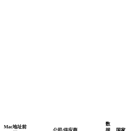
数
Mac地址前
公司/供应商
据
国家