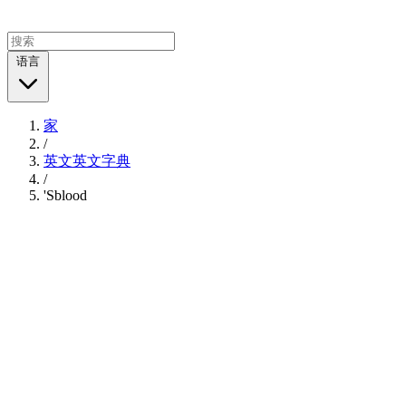
语言
家
/
英文英文字典
/
'Sblood