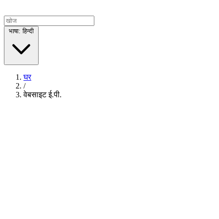
भाषा: हिन्दी
घर
/
वेबसाइट ई.पी.