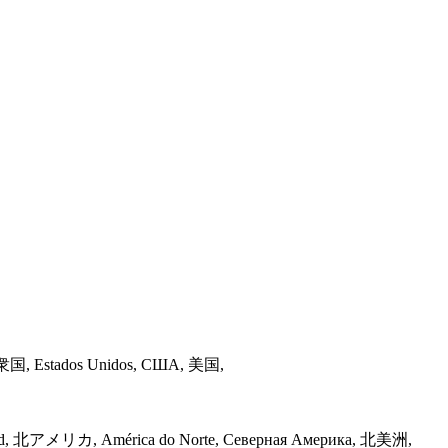
カ合衆国, Estados Unidos, США, 美国,
u Nord, 北アメリカ, América do Norte, Северная Америка, 北美洲,