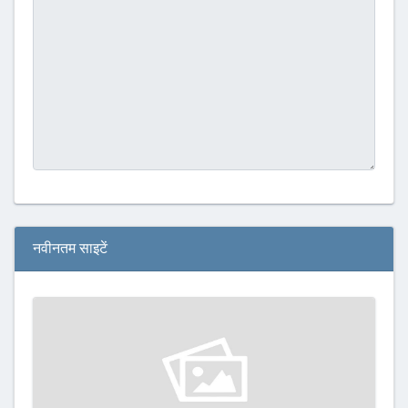
नवीनतम साइटें