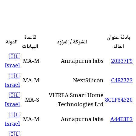
بادئة عنوان
قاعدة
الشركة / المزود
الدولة
الماك
البيانات
🇮🇱
MA-M
Annapurna labs
20B37F9
Israel
🇮🇱
MA-M
NextSilicon
C482723
Israel
🇮🇱
VITREA Smart Home
MA-S
8C1F64320
Israel
Technologies Ltd.
🇮🇱
MA-M
Annapurna labs
A44F3E3
Israel
🇮🇱