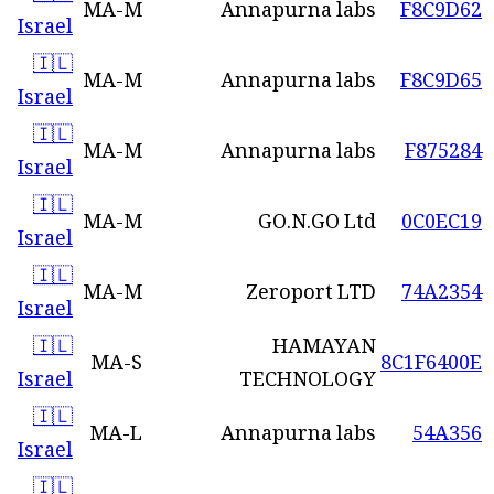
MA-M
Annapurna labs
F8C9D62
Israel
🇮🇱
MA-M
Annapurna labs
F8C9D65
Israel
🇮🇱
MA-M
Annapurna labs
F875284
Israel
🇮🇱
MA-M
GO.N.GO Ltd
0C0EC19
Israel
🇮🇱
MA-M
Zeroport LTD
74A2354
Israel
🇮🇱
HAMAYAN
MA-S
8C1F6400E
Israel
TECHNOLOGY
🇮🇱
MA-L
Annapurna labs
54A356
Israel
🇮🇱