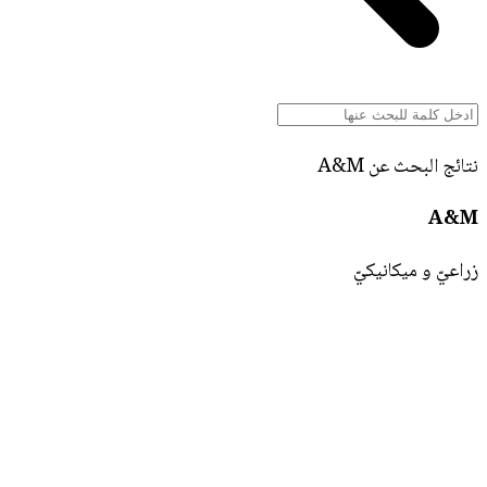
نتائج البحث عن A&M
A&M
زراعيّ و ميكانيكيّ